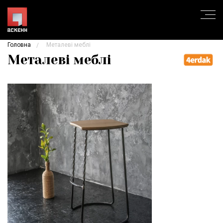
Головна
Металеві меблі
Металеві меблі