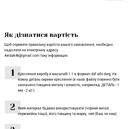
міцністю.
Як дізнатися вартість
Щоб отримати правильну вартість вашого замовлення, необхідно
надіслати на електронну адресу
4erdak4k@gmail.com таку інформацію:
Креслення виробу в масштабі 1:1 в форматі dxf або dwg. На
кожну деталь окреме креслення (в назві файлу повинно бути
зазначено товщина металу і кількість, наприклад: ДЕТАЛЬ - 1
мм - 2 шт.)
Який матеріал будемо використовувати (чорний метал,
нержавійка тощо), його товщину та марку, чий (Ваш чи наш)