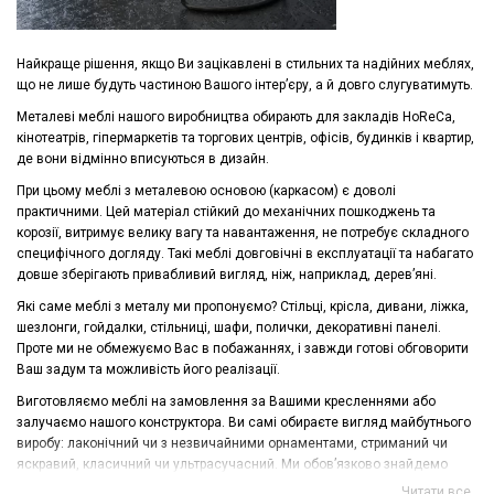
Найкраще рішення, якщо Ви зацікавлені в стильних та надійних меблях,
що не лише будуть частиною Вашого інтер’єру, а й довго слугуватимуть.
Металеві меблі нашого виробництва обирають для закладів HoReCa,
кінотеатрів, гіпермаркетів та торгових центрів, офісів, будинків і квартир,
де вони відмінно вписуються в дизайн.
При цьому меблі з металевою основою (каркасом) є доволі
практичними. Цей матеріал стійкий до механічних пошкоджень та
корозії, витримує велику вагу та навантаження, не потребує складного
специфічного догляду. Такі меблі довговічні в експлуатації та набагато
довше зберігають привабливий вигляд, ніж, наприклад, дерев’яні.
Які саме меблі з металу ми пропонуємо? Стільці, крісла, дивани, ліжка,
шезлонги, гойдалки, стільниці, шафи, полички, декоративні панелі.
Проте ми не обмежуємо Вас в побажаннях, і завжди готові обговорити
Ваш задум та можливість його реалізації.
Виготовляємо меблі на замовлення за Вашими кресленнями або
залучаємо нашого конструктора. Ви самі обираєте вигляд майбутнього
виробу: лаконічний чи з незвичайними орнаментами, стриманий чи
яскравий, класичний чи ультрасучасний. Ми обов’язково знайдемо
спосіб задовольнити Ваші смаки, при цьому не жертвуючи якістю та
Читати все