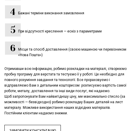
Бажані терміни виконання замовлення
При відсутності креслення — ескіз з параметрами
Місце та спосіб доставлення (своєю машиною чи перевізником
«Нова Пошта»)
Отримавши всю інформацію, робимо розкладки на матеріалі, створюємо
пробну програму для верстата та тестуємо її у роботі. Це необхідно для
повного розуміння завдання та технології. Все прораховуємо і
відправляємо Вам з детальним кошторисом: розписуємо вартість самої
роботи, металу, доставлення та інші види послуг, які надаємо.
Щоб запропонувати Вам найвигіднішу ціну, ми максимально стисло (за
можливості — безвідходно) робимо розкладку Ваших деталей на лист
матеріалу. Можливе використання наших відхідних матеріалів.
Постійним клієнтам надаємо знижки.
ЗАМОВИТИ КОНСУЛЬТАЦІЮ