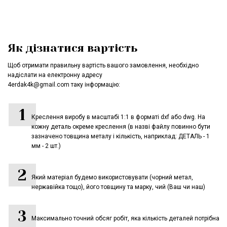
Як дізнатися вартість
Щоб отримати правильну вартість вашого замовлення, необхідно
надіслати на електронну адресу
4erdak4k@gmail.com таку інформацію:
Креслення виробу в масштабі 1:1 в форматі dxf або dwg. На
кожну деталь окреме креслення (в назві файлу повинно бути
зазначено товщина металу і кількість, наприклад: ДЕТАЛЬ - 1
мм - 2 шт.)
Який матеріал будемо використовувати (чорний метал,
нержавійка тощо), його товщину та марку, чий (Ваш чи наш)
Максимально точний обсяг робіт, яка кількість деталей потрібна