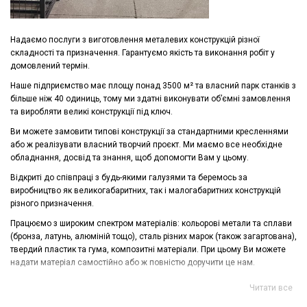
Надаємо послуги з виготовлення металевих конструкцій різної
складності та призначення. Гарантуємо якість та виконання робіт у
домовлений термін.
Наше підприємство має площу понад 3500 м² та власний парк станків з
більше ніж 40 одиниць, тому ми здатні виконувати об’ємні замовлення
та виробляти великі конструкції під ключ.
Ви можете замовити типові конструкції за стандартними кресленнями
або ж реалізувати власний творчий проєкт. Ми маємо все необхідне
обладнання, досвід та знання, щоб допомогти Вам у цьому.
Відкриті до співпраці з будь-якими галузями та беремось за
виробництво як великогабаритних, так і малогабаритних конструкцій
різного призначення.
Працюємо з широким спектром матеріалів: кольорові метали та сплави
(бронза, латунь, алюміній тощо), сталь різних марок (також загартована),
твердий пластик та гума, композитні матеріали. При цьому Ви можете
надати матеріал самостійно або ж повністю доручити це нам.
Читати все