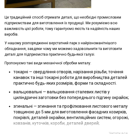
Це традиційний спосіб отримати деталі, що необхідні промисловим
підприємствам для виготовлення їх продукції. Ми розуміємо всю
важливість цієї роботи, тому гарантуємо якість та надійність наших
виробів.
У нашому розпорядженні верстатний парк з найрізноманітнішого
обладнання, завдяки чому ми можемо задовольнити та виготовити
деталі для підприємства практично будь-якої галузі.
Пропонуємо такі види механічної обробки металу:
токарні — свердління отворів, нарізання різьби, точіння
канавок та інші токарні роботи для виробництва деталей
практично будь-яких розмірів, форми та складності.
вальцювальні — вальцювання сталевих листів у
циліндричні заготовки без попереднього підгину окрайок;
згинальні — згинання та профілювання листового металу
товщиною до 5 мм для виготовлення фасадних козирків,
покрівлі, деталей окрайки, вентиляційних систем, огорожі,
ковзанів, куточків, короби, деталей дверей;
профільне згинання — вальцювання профілів різного
Читати все