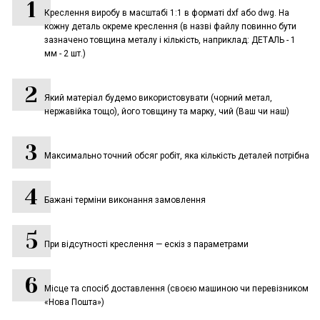
Креслення виробу в масштабі 1:1 в форматі dxf або dwg. На
кожну деталь окреме креслення (в назві файлу повинно бути
зазначено товщина металу і кількість, наприклад: ДЕТАЛЬ - 1
мм - 2 шт.)
Який матеріал будемо використовувати (чорний метал,
нержавійка тощо), його товщину та марку, чий (Ваш чи наш)
Максимально точний обсяг робіт, яка кількість деталей потрібна
Бажані терміни виконання замовлення
При відсутності креслення — ескіз з параметрами
Місце та спосіб доставлення (своєю машиною чи перевізником
«Нова Пошта»)